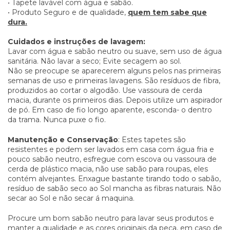
• Tapete lavável com água e sabão.
• Produto Seguro e de qualidade,
quem tem sabe que
dura.
Cuidados e instruções de lavagem:
Lavar com água e sabão neutro ou suave, sem uso de água
sanitária. Não lavar a seco; Evite secagem ao sol.
Não se preocupe se aparecerem alguns pelos nas primeiras
semanas de uso e primeiras lavagens. São resíduos de fibra,
produzidos ao cortar o algodão. Use vassoura de cerda
macia, durante os primeiros dias. Depois utilize um aspirador
de pó. Em caso de fio longo aparente, esconda- o dentro
da trama. Nunca puxe o fio.
Manutenção e Conservação
: Estes tapetes são
resistentes e podem ser lavados em casa com água fria e
pouco sabão neutro, esfregue com escova ou vassoura de
cerda de plástico macia, não use sabão para roupas, eles
contém alvejantes. Enxague bastante tirando todo o sabão,
resíduo de sabão seco ao Sol mancha as fibras naturais. Não
secar ao Sol e não secar á maquina.
Procure um bom sabão neutro para lavar seus produtos e
manter a qualidade e as cores originais da peça, em caso de