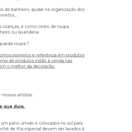
s de banheiro, ajudar na organização dos
vretos....
s crianças, e como cesto de roupa
eiro ou lavanderia.
uarda roupa !!
somos pioneiros e referência em produtos
 mix de produtos estão à venda nas
com o melhor da decoração.
 nossos artistas.
 que dura.
 um pano úmido e colocados no sol para
chê de fita especial devem ser lavados à