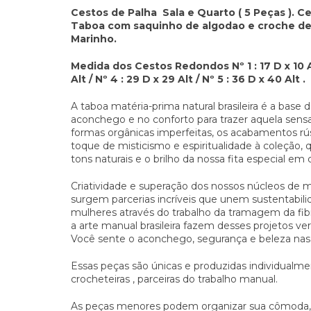
Cestos de Palha Sala e Quarto ( 5 Peças ).
Taboa com saquinho de algodao e croche de f
Marinho.
Medida dos Cestos Redondos Nº 1 : 17 D x 10 Alt 
Alt / Nº 4 : 29 D x 29 Alt / Nº 5 : 36 D x 40 Alt .
A taboa matéria-prima natural brasileira é a bas
aconchego e no conforto para trazer aquela sens
formas orgânicas imperfeitas, os acabamentos rú
toque de misticismo e espiritualidade à coleção
tons naturais e o brilho da nossa fita especial e
Criatividade e superação dos nossos núcleos de mu
surgem parcerias incríveis que unem sustentabilid
mulheres através do trabalho da tramagem da fibr
a arte manual brasileira fazem desses projetos ver
Você sente o aconchego, segurança e beleza nas
Essas peças são únicas e produzidas individualm
crocheteiras , parceiras do trabalho manual.
As peças menores podem organizar sua cômoda, m