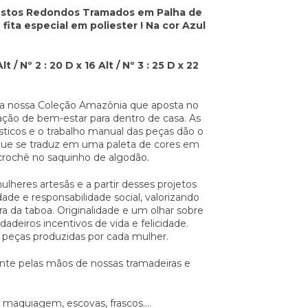
 Cestos Redondos Tramados em Palha de
ita especial em poliester ! Na cor Azul
/ Nº 2 : 20 D x 16 Alt / Nº 3 : 25 D x 22
e da nossa Coleção Amazônia que aposta no
ação de bem-estar para dentro de casa. As
sticos e o trabalho manual das peças dão o
, que se traduz em uma paleta de cores em
m crochê no saquinho de algodão.
lheres artesãs e a partir desses projetos
ade e responsabilidade social, valorizando
a da taboa. Originalidade e um olhar sobre
dadeiros incentivos de vida e felicidade.
 peças produzidas por cada mulher.
ente pelas mãos de nossas tramadeiras e
aquiagem, escovas, frascos....