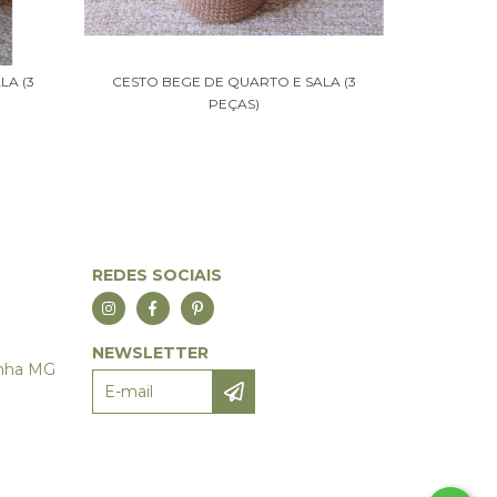
LA (3
CESTO BEGE DE QUARTO E SALA (3
CESTO OFF
PEÇAS)
REDES SOCIAIS
NEWSLETTER
anha MG