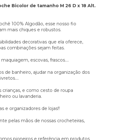
che Bicolor de tamanho M 26 D x 18 Alt.
ochê 100% Algodão, esse nosso fio
cam mais chiques e robustos.
bilidades decorativas que ela oferece,
oas combinações sejam feitas.
aquiagem, escovas, frascos....
s de banheiro, ajudar na organização dos
vretos....
s crianças, e como cesto de roupa
eiro ou lavanderia.
 e organizadores de lojas!!
nte pelas mãos de nossas crocheteiras,
somos pioneiros e referência em produtos