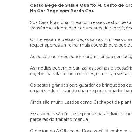
Cesto Bege de Sala e Quarto M. Cesto de Cro
Na Cor Bege com Borda Cru.
Sua Casa Mais Charmosa com esses cestos de Cr
transforma a identidade dos cestos de crochê, fi
O interessante dessas peças são as inúmeras possi
requer apenas um olhar mais apurado para que b
As peças menores podem organizar sua cômoda, m
As médias podem organizar as toalhas e acessório
objetos da sala como controles, mantas, revistas, li
Os cestos grandes para guardar os brinquedos da
organizando e levando charme para o quarto, banh
Ainda são muito usados como Cachepot de plantas
Essas peças são únicas e produzidas individualme
parceiras do trabalho manual.
O design da A Oficina da Roça você já conhece, 